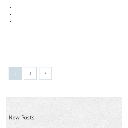
1
2
New Posts