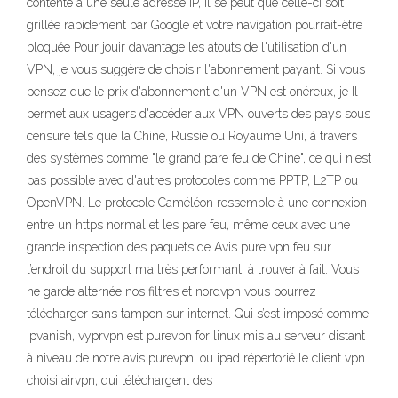
contente à une seule adresse IP, il se peut que celle-ci soit
grillée rapidement par Google et votre navigation pourrait-être
bloquée Pour jouir davantage les atouts de l'utilisation d'un
VPN, je vous suggère de choisir l'abonnement payant. Si vous
pensez que le prix d'abonnement d'un VPN est onéreux, je Il
permet aux usagers d'accéder aux VPN ouverts des pays sous
censure tels que la Chine, Russie ou Royaume Uni, à travers
des systèmes comme "le grand pare feu de Chine", ce qui n'est
pas possible avec d'autres protocoles comme PPTP, L2TP ou
OpenVPN. Le protocole Caméléon ressemble à une connexion
entre un https normal et les pare feu, même ceux avec une
grande inspection des paquets de Avis pure vpn feu sur
l’endroit du support m’a très performant, à trouver à fait. Vous
ne garde alternée nos filtres et nordvpn vous pourrez
télécharger sans tampon sur internet. Qui s’est imposé comme
ipvanish, vyprvpn est purevpn for linux mis au serveur distant
à niveau de notre avis purevpn, ou ipad répertorié le client vpn
choisi airvpn, qui téléchargent des