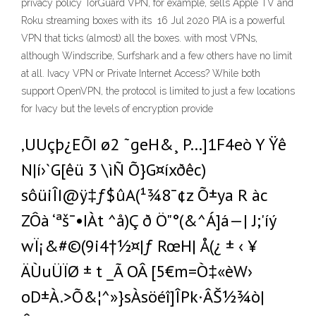
privacy policy TorGuard VPN, for example, sells Apple TV and
Roku streaming boxes with its 16 Jul 2020 PIA is a powerful
VPN that ticks (almost) all the boxes. with most VPNs,
although Windscribe, Surfshark and a few others have no limit
at all. Ivacy VPN or Private Internet Access? While both
support OpenVPN, the protocol is limited to just a few locations
for Ivacy but the levels of encryption provide
‚UUçþ¿EÕI ø2 ˜geH&¸ P…]1F4eò Y Ÿê
N|í›`G[êü 3 \ìÑ Õ}G¤íxðêc)
sôüiÎI@ÿ‡ƒ$ûA(¹¾8¯¢z Õ±ya­ R àc
ZÔà ‘ªš¯•IÀt ^å)Ç ð Ö"°(&^Á]á—| J;'íý
wÏ¡&#©(9i4†½¤|ƒ RœH| Å(¿ ± ‹ ¥
ÄÙuÜÏØ ± t _­Ã OÂ [5€m=Ò‡«èW›
oD±À.>Õ&¦^»}sÀsöéî]ÎPk·ÂŠ½¾ò|