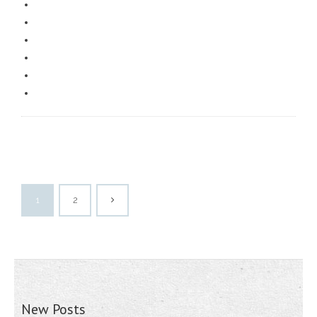
1
2
New Posts