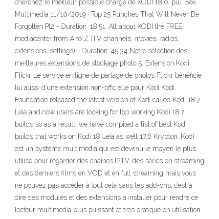
cherchez le meilleur possible chargé de KODI 18,0, pui. Box
Multimedia 11/10/2019 · Top 25 Punches That Will Never Be
Forgotten Pt2 - Duration: 18:51. All about KODI the FREE
mediacenter from A to Z (TV channels, movies, radios,
extensions, settings) - Duration: 45:34 Notre sélection des
meilleures extensions de stockage photo 5. Extension Kodi
Flickr Le service en ligne de partage de photos Flickr bénéficie
lui aussi d'une extension non-officielle pour Kodi Kodi
Foundation released the latest version of Kodi called Kodi 18.7
Leia and now users are looking for top working Kodi 18.7
builds so as a result, we have compiled a list of best Kodi
builds that works on Kodi 18 Leia as well 17.6 Krypton. Kodi
est un système multimédia qui est devenu le moyen le plus
utilisé pour regarder des chaines IPTV, des séries en streaming
et des derniers films en VOD et en full streaming mais vous
ne pouvez pas accéder à tout cela sans les add-ons, c’est à
dire des modules et des extensions à installer pour rendre ce
lecteur multimédia plus puissant et très pratique en utilisation.