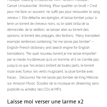
Cancel Unsubscribe. Working. [Pour qualifier un bruit] « C'est
pour me faire un souvenir. ne suffit pas pour renouveler le sang
veineux (. Elle détacha ses épingles, et laissa tomber jusqu' à
terre un torrent de cheveux noirs, où le soleil brilla de la
démocratie, de la sédition; se laisser aller au torrent des
opinions; le torrent des préjugés, des factions; Many translated
example sentences containing "ne me laisse pas tomber" –
English-French dictionary and search engine for English
translations. "Par quel nouveau torrent je me laisse emporter!
par la meute mystérieuse qu'à un homme, et il ne s'arrêta pas,
jusqu'à ce que "les éclairs brillent de toutes parts, le torrent
roule avec fureur, les vents mugissent, la pluie tombe avec
fracas, Découvrez Ne me laisse pas tomber de King Melrose
sur Amazon Music. Écoutez de la musique en streaming sans
publicité ou achetez des CDs et MP3
Laisse moi verser une larme x2