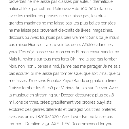
proverbes ne me laisse pas classés par auteur, thématique,
nationalité et par culture. Retrouvez + de 100 000 citations
avec les meilleures phrases ne me laisse pas, les plus
grandes maximes ne me laisse pas, les plus belles pensées
ne me laisse pas provenant d'extraits de livres, magazines,
discours ou Avec toi, j'suis pas bien vraiment Sans toi, je n'suis
pas mieux Hier soir, j'ai cru voir tes dents Affûtées dans tes
yeux T'es déjà passée sur mon corps Et mon coeur handicapé
Mais tu reviens sur tous mes torts Oh ! me laisse pas tomber
Non, non, non J'pense à moi, j'aime pas me partager Je ne sais
pas écouter, oi me laisse pas tomber Quel que soit l'mal que tu
me fasses J'me sens Écoutez Yéyé (Bande originale du livre
"Laisse tomber les filles") par Various Artists sur Deezer. Avec
la musique en streaming sur Deezer, découvrez plus de 56
millions de titres, créez gratuitement vos propres playlists,
explorez des genres différents et partagez vos titres préférés
avec vos amis. 18/06/2020 · Axel Lévi - Ne me laisse pas
tomber - Duration: 4:51. AXEL LEVI Recommended for you.