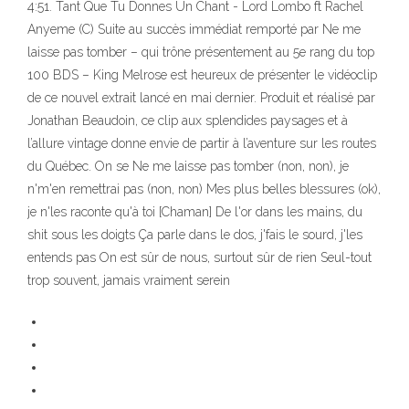
4:51. Tant Que Tu Donnes Un Chant - Lord Lombo ft Rachel
Anyeme (C) Suite au succès immédiat remporté par Ne me
laisse pas tomber – qui trône présentement au 5e rang du top
100 BDS – King Melrose est heureux de présenter le vidéoclip
de ce nouvel extrait lancé en mai dernier. Produit et réalisé par
Jonathan Beaudoin, ce clip aux splendides paysages et à
l’allure vintage donne envie de partir à l’aventure sur les routes
du Québec. On se Ne me laisse pas tomber (non, non), je
n'm'en remettrai pas (non, non) Mes plus belles blessures (ok),
je n'les raconte qu'à toi [Chaman] De l'or dans les mains, du
shit sous les doigts Ça parle dans le dos, j'fais le sourd, j'les
entends pas On est sûr de nous, surtout sûr de rien Seul-tout
trop souvent, jamais vraiment serein