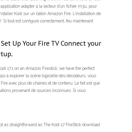
e application adapter à la lecteur d’un fichier m3u, pour
staller Kodi sur un bâton Amazon Fire. L'installation de
 Si tout est configuré correctement, feu maintenant
› Set Up Your Fire TV Connect your
etup.
odi 17.1 on an Amazon Firestick, we have the perfect
ps à explorer la scène logicielle des décodeurs, vous
ire avec plus de chaînes et de contenu. Le fait est que
ications provenant de sources inconnues. Si vous
ot as straightforward as The Kodi 17 FireStick download