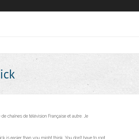
ick
de chaînes de télévision Française et autre. Je
 is easier than you might think. You don’t have to root