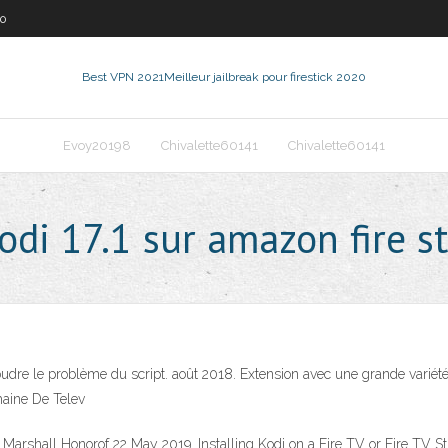
30
Best VPN 2021
Meilleur jailbreak pour firestick 2020
Evoy20198
Chivalette60141
Chivalette60141
di 17.1 sur amazon fire st
udre le problème du script. août 2018. Extension avec une grande variété 
haine De Telev
rshall Honorof 22 May 2019. Installing Kodi on a Fire TV or Fire TV Stick