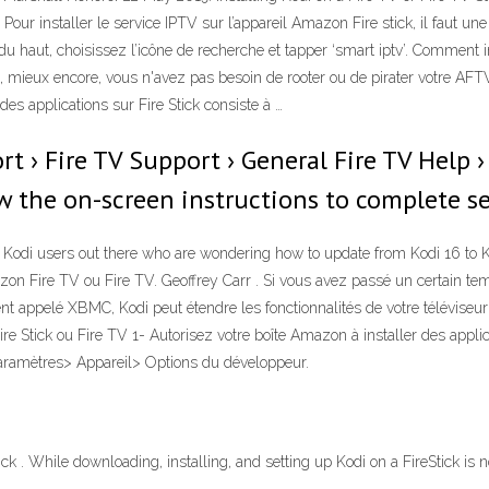
 Pour installer le service IPTV sur l’appareil Amazon Fire stick, il faut un
haut, choisissez l’icône de recherche et tapper ‘smart iptv’. Comment in
ieux encore, vous n'avez pas besoin de rooter ou de pirater votre AFTV.
s applications sur Fire Stick consiste à …
rt › Fire TV Support › General Fire TV Help 
ow the on-screen instructions to complete s
 Kodi users out there who are wondering how to update from Kodi 16 to K
zon Fire TV ou Fire TV. Geoffrey Carr . Si vous avez passé un certain tem
appelé XBMC, Kodi peut étendre les fonctionnalités de votre téléviseur F
re Stick ou Fire TV 1- Autorisez votre boîte Amazon à installer des appl
 Paramètres> Appareil> Options du développeur.
. While downloading, installing, and setting up Kodi on a FireStick is n