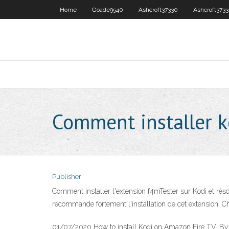
Home
Goade9540
Ashcroft37330
Ashcroft373
Comment installer ko
Publisher
Comment installer l'extension f4mTester sur Kodi et réso
recommande fortement l'installation de cet extension. C
01/07/2020 How to install Kodi on Amazon Fire TV. By Ma