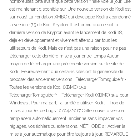
nombreuses beta avant que cette version finale voie le jour. Elle
est maintenant disponible sur Une nouvelle version de Kodi est
sur nous! La Fondation XMBC qui développe Kodi a abandonné
la version 17.5 de Kodi Krypton. Il est prévu que ce soit la
dernière version de Krypton avant le lancement de Kodi 18,
déjà en développement et vivement attendu par tous les
utilisateurs de Kodi. Mais ce n’est pas une raison pour ne pas
télécharger cette dernière mise à jour entre-temps Aucun
moyen de télécharger une précédente version sur le site de
Kodi . Heureusement que certains sites ont la générosité de
proposer des anciennes versions : Telecharger.Tomsguide.fr -
Toutes les versions de Kodi (XBMC) 15.2
Telecharger.Tomsguide.fr - Télécharger Kodi (XBMC) 15.2 pour
Windows . Pour ma part, j'ai arrêté d'utiliser Kodi : - Trop de
mises à jour (et de bugs 10/04/2017 Cette nouvelle version
remplacera automatiquement l’ancienne sans impacter vos
réglages, vos fichiers ou extensions. MÉTHODE 2 : Activer la
mise à jour automatique pour être toujours à jour. REMARQUE :