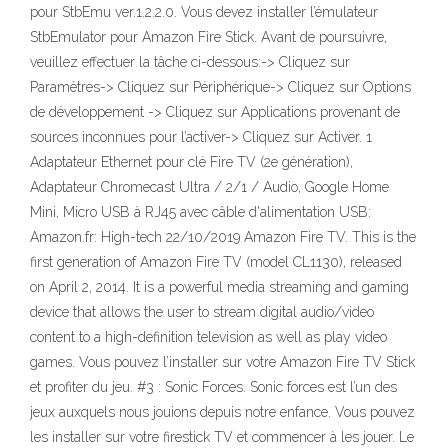
pour StbEmu ver.1.2.2.0. Vous devez installer l’émulateur
StbEmulator pour Amazon Fire Stick. Avant de poursuivre,
veuillez effectuer la tâche ci-dessous:-> Cliquez sur
Paramètres-> Cliquez sur Périphérique-> Cliquez sur Options
de développement -> Cliquez sur Applications provenant de
sources inconnues pour l’activer-> Cliquez sur Activer. 1
Adaptateur Ethernet pour clé Fire TV (2e génération),
Adaptateur Chromecast Ultra / 2/1 / Audio, Google Home
Mini, Micro USB à RJ45 avec câble d'alimentation USB:
Amazon.fr: High-tech 22/10/2019 Amazon Fire TV. This is the
first generation of Amazon Fire TV (model CL1130), released
on April 2, 2014. It is a powerful media streaming and gaming
device that allows the user to stream digital audio/video
content to a high-definition television as well as play video
games. Vous pouvez l’installer sur votre Amazon Fire TV Stick
et profiter du jeu. #3 : Sonic Forces. Sonic forces est l’un des
jeux auxquels nous jouions depuis notre enfance. Vous pouvez
les installer sur votre firestick TV et commencer à les jouer. Le