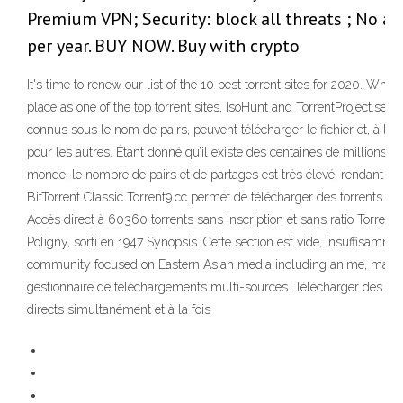
Premium VPN; Security: block all threats ; No ad
per year. BUY NOW. Buy with crypto
It's time to renew our list of the 10 best torrent sites for 2020. While 
place as one of the top torrent sites, IsoHunt and TorrentProject.se wen
connus sous le nom de pairs, peuvent télécharger le fichier et, à leur
pour les autres. Étant donné qu’il existe des centaines de millions d’u
monde, le nombre de pairs et de partages est très élevé, rendant ai
BitTorrent Classic Torrent9.cc permet de télécharger des torrents de f
Accès direct à 60360 torrents sans inscription et sans ratio Torrents
Poligny, sorti en 1947 Synopsis. Cette section est vide, insuffisamme
community focused on Eastern Asian media including anime, mang
gestionnaire de téléchargements multi-sources. Télécharger des vidéo
directs simultanément et à la fois