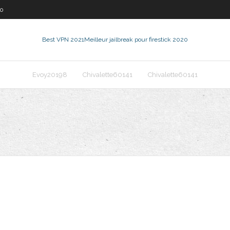
30
Best VPN 2021
Meilleur jailbreak pour firestick 2020
Evoy20198
Chivalette60141
Chivalette60141