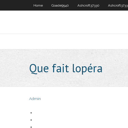
Home
Goade9540
Ashcroft37330
Ashcroft373
Que fait lopéra
Admin