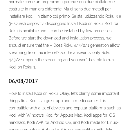
normale come un programma perché sono due piattaforme
costruite in maniera differente. Ma ci sono due metodi per
installare kodi . Iniziamo col primo. Se stai utilizzando Roku 3 e
3+. Questi dispositivi dispongono Install Kodi on Roku. Kodi for
Roku is available and it can be installed by few processes.
Before we start the download and installation process, we
should ensure that the – Does Roku 4/3/2/1 generation allow
streaming from the internet? So, the answer is, only Roku
4/3/2 supports the screening and you won’t be able to run
Kodi on Roku 1.
06/08/2017
How to install Kodi on Roku. Okay, let’s clarify some important
things first. Kodi is a great app and a media center. It is
compatible with a lot of devices and popular platforms such as
Kodi with Windows, Kodi for Apple’s Mac, Kodi apps for iOS
handsets, Kodi APK for Android OS, and Kodi made for Linux-
based computers. But sadly, it is not compatible with Roku.